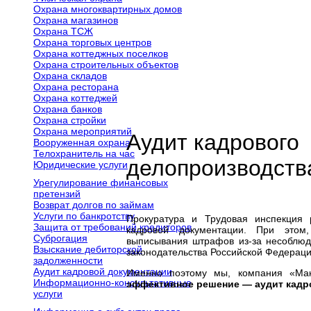
Охрана многоквартирных домов
Охрана магазинов
Охрана ТСЖ
Охрана торговых центров
Охрана коттеджных поселков
Охрана строительных объектов
Охрана складов
Охрана ресторана
Охрана коттеджей
Охрана банков
Охрана стройки
Охрана мероприятий
Аудит кадрового
Вооруженная охрана
Телохранитель на час
делопроизводств
Юридические услуги
Урегулирование финансовых
претензий
Возврат долгов по займам
Услуги по банкротству
Прокуратура и Трудовая инспекция 
Защита от требований кредиторов
кадровой документации. При этом,
Суброгация
выписывания штрафов из-за несоблюд
Взыскание дебиторской
законодательства Российской Федераци
задолженности
Аудит кадровой документации
Именно поэтому мы, компания «Макс
Информационно-консультативные
эффективное решение — аудит кадр
услуги