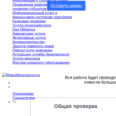
Информация о субъектах права
Проведение информационной
Оставить заявку
проверки субъектов права
Информационный отчет о
финансовом состоянии партнеров
Кадровая проверка
Услуги полиграфолога
Due Diligence
Адвокатские услуги
Детективные услуги
Антиколлекторство
Защита товарного знака
Пакеты услуг компании
Аутсорсинг службы безопасности
Услуги кинолога
Монтаж охранного оборудования
Вся работа будет провод
помогли большо
Новости
Карьера
Охранникам
Соискателям
">
Контакты
Общая проверка