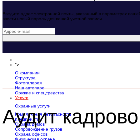
Введите адрес электронной почты, указанный в параметрах ваше
ввести новый пароль для вашей учетной записи.
Главная
">
Компания
О компании
Структура
Фотогалерея
Наш автопарк
Оружие и спецсредства
Услуги
Охранные услуги
Аудит кадрово
Комплексная безопасность
предприятий
Охрана домов
Сопровождение грузов
Охрана офисов
Физическая охрана