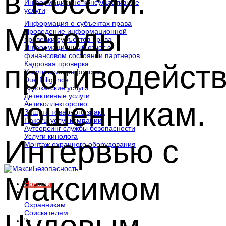
в России.
Информационно-консультативные
услуги
Информация о субъектах права
Методы
Проведение информационной
проверки субъектов права
Информационный отчет о
финансовом состоянии партнеров
противодейст
Кадровая проверка
Услуги полиграфолога
Due Diligence
Адвокатские услуги
Детективные услуги
мошенникам.
Антиколлекторство
Защита товарного знака
Пакеты услуг компании
Аутсорсинг службы безопасности
Услуги кинолога
Интервью с
Монтаж охранного оборудования
Максимом
Новости
Карьера
Охранникам
Соискателям
">
Контакты