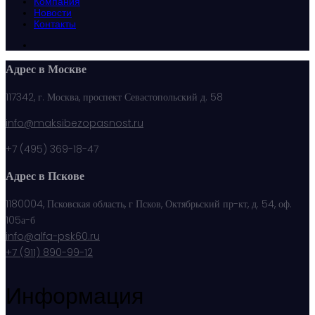
Компания
Новости
Контакты
Адрес в Москве
117342, г. Москва, проспект Севастопольский д. 58
info@maksibezopasnost.ru
+7 (495) 369-18-47
Адрес в Пскове
1180004, Псковская область, г Псков, Октябрьский пр-кт, д. 54, оф.
105а-б
info@alfa-psk60.ru
+7 (911) 890-99-12
Информация