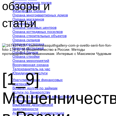
обзоры и
Сопровождение грузов
Охрана офисов
Физическая охрана
Охрана многоквартирных домов
статьи
Охрана магазинов
Охрана ТСЖ
Охрана торговых центров
Охрана коттеджных поселков
Охрана строительных объектов
Охрана складов
Охрана ресторана
Охрана коттеджей
Охрана банков
Охрана стройки
Охрана мероприятий
Вооруженная охрана
Телохранитель на час
[1_9]
Юридические услуги
Урегулирование финансовых
претензий
Возврат долгов по займам
Мошенничест
Услуги по банкротству
Защита от требований кредиторов
Суброгация
Взыскание дебиторской
задолженности
Аудит кадровой документации