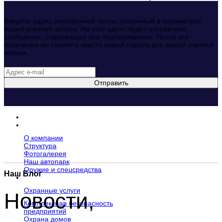
Введите адрес электронной почты, указанный в параметрах
вашей учетной записи. На этот адрес будет отправлено
сообщение, содержащее код подтверждения. После его
получения вы сможете ввести новый пароль для вашей учетной
записи.
Отправить
Главная
Компания
О компании
Структура
Фотогалерея
Наш автопарк
Оружие и спецсредства
Наш Блог
Услуги
Охранные услуги
Новости,
Комплексная безопасность
предприятий
Охрана домов